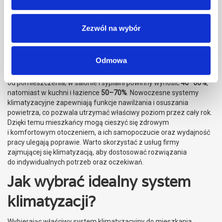
znaczenie dla zdrowia i wygody mieszkańców. Nowoczesny
klimatyzator do mieszkania we Wrocławiu
umożliwia regulację
wilgotności powietrza, co wpływa na samopoczucie
Zezwól na wybór
oraz efektywność pracy. Zbyt niski poziom wilgotności może
prowadzić do podrażnień błon śluzowych, suchej skóry
oraz problemów z układem oddechowym. Z kolei zbyt wysoka
Odmowa
wilgotność sprzyja rozwojowi pleśni i roztoczy, które są szkodliwe
dla zdrowia. Optymalne poziomy różnią się w zależności
od pomieszczenia; w salonie i sypialni powinny wynosić
40–60%
,
natomiast w kuchni i łazience
50–70%
. Nowoczesne systemy
klimatyzacyjne zapewniają funkcje nawilżania i osuszania
powietrza, co pozwala utrzymać właściwy poziom przez cały rok.
Dzięki temu mieszkańcy mogą cieszyć się zdrowym
i komfortowym otoczeniem, a ich samopoczucie oraz wydajność
pracy ulegają poprawie. Warto skorzystać z usług firmy
zajmującej się klimatyzacją, aby dostosować rozwiązania
do indywidualnych potrzeb oraz oczekiwań.
Jak wybrać idealny system
klimatyzacji?
Wybierając właściwy system klimatyzacyjny do mieszkania