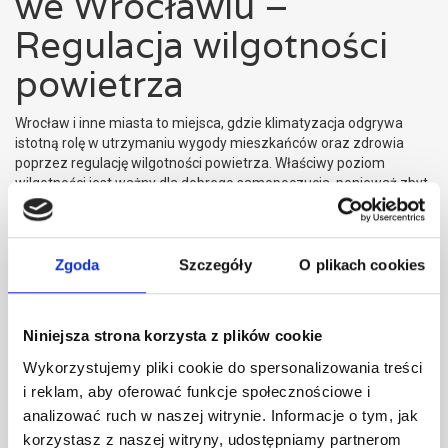
we Wrocławiu –
Regulacja wilgotności
powietrza
Wrocław i inne miasta to miejsca, gdzie klimatyzacja odgrywa
istotną rolę w utrzymaniu wygody mieszkańców oraz zdrowia
poprzez regulację wilgotności powietrza. Właściwy poziom
wilgotności jest ważny dla dobrego samopoczucia, ponieważ zbyt
niska lub zbyt wysoka wartość może prowadzić do dyskomfortu
i problemów zdrowotnych. Nowoczesne systemy klimatyzacyjne
umożliwiają precyzyjne dostosowanie poziomu wilgotności
do indywidualnych potrzeb użytkowników. Należy zwrócić uwagę
Zgoda
Szczegóły
O plikach cookies
na znaczenie klimatyzacji w regulacji wilgotności oraz jakości
powietrza w pomieszczeniach.
Jak klimatyzacja wpływa
Niniejsza strona korzysta z plików cookie
Wykorzystujemy pliki cookie do spersonalizowania treści
na wilgotność?
i reklam, aby oferować funkcje społecznościowe i
analizować ruch w naszej witrynie. Informacje o tym, jak
Klimatyzacja
oddziałuje na wilgotność powietrza
korzystasz z naszej witryny, udostępniamy partnerom
w pomieszczeniach poprzez osuszanie i regulację jej poziomu.